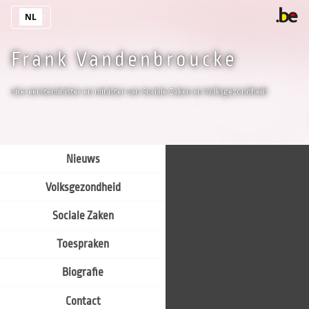
Overslaan en naar de inhoud gaan
NL
Frank Vandenbroucke
vice-eersteminister en minister van Sociale Zaken en Volksgezondheid
Nieuws
Volksgezondheid
Sociale Zaken
Toespraken
Biografie
Contact