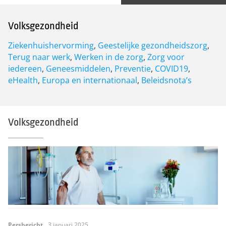
Volksgezondheid
Ziekenhuishervorming
,
Geestelijke gezondheidszorg
,
Terug naar werk
,
Werken in de zorg
,
Zorg voor
iedereen
,
Geneesmiddelen
,
Preventie
,
COVID19
,
eHealth
,
Europa en internationaal
,
Beleidsnota’s
Volksgezondheid
Persbericht
3 januari 2025