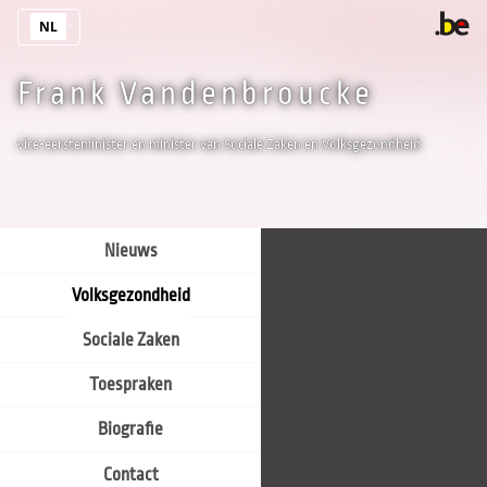
Overslaan en naar de inhoud gaan
NL
Frank Vandenbroucke
vice-eersteminister en minister van Sociale Zaken en Volksgezondheid
Nieuws
Volksgezondheid
Sociale Zaken
Toespraken
Biografie
Contact