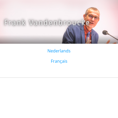
Overslaan en naar de inhoud gaan
Frank Vandenbroucke
Nederlands
Français